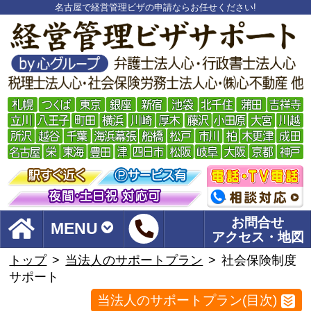
名古屋で経営管理ビザの申請ならお任せください!
お問合せ
MENU
アクセス・地図
トップ
当法人のサポートプラン
社会保険制度
サポート
当法人のサポートプラン(目次)